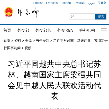
English
Français
Español
Русский
عربي
关怀版
首页
外交部
外交部长
外交动态
驻外机构
国家
首页
>
资料
>
专题
>
当年专题
>
习近平对越南、马来西亚、柬埔寨进
行国事访问
>
视频
习近平同越共中央总书记苏
林、越南国家主席梁强共同
会见中越人民大联欢活动代
表