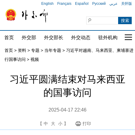
English
Français
Español
Русский
عربي
关怀版
首页
外交部
外交部长
外交动态
驻外机构
国家
首页
>
资料
>
专题
>
当年专题
>
习近平对越南、马来西亚、柬埔寨进
行国事访问
>
视频
习近平圆满结束对马来西亚
的国事访问
2025-04-17 22:46
【
中
大
小
】
打印