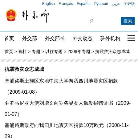
English
Français
Español
Русский
عربي
关怀版
首页
外交部
外交部长
外交动态
驻外机构
国家
首页
>
资料
>
专题
>
以往专题
>
2008年专题
> 抗震救灾众志成城
抗震救灾众志成城
塞浦路斯土族区东地中海大学向我四川地震灾区捐款
（2009-01-08）
驻罗马尼亚大使刘增文向罗各界友人颁发捐赠证书（2009-
01-07）
塞浦路斯政府向我四川地震灾区捐款10万欧元（2008-11-
29）