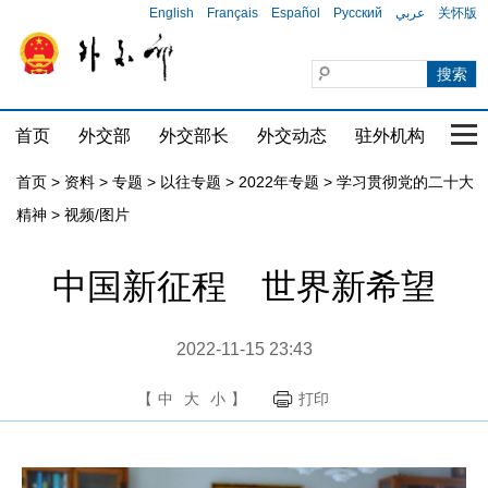
English
Français
Español
Русский
عربي
关怀版
首页
外交部
外交部长
外交动态
驻外机构
国家
首页
>
资料
>
专题
>
以往专题
>
2022年专题
>
学习贯彻党的二十大
精神
>
视频/图片
中国新征程 世界新希望
2022-11-15 23:43
【
中
大
小
】
打印