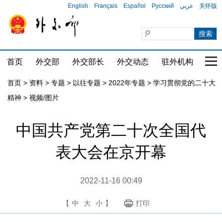
English
Français
Español
Русский
عربي
关怀版
首页
外交部
外交部长
外交动态
驻外机构
国家
首页
>
资料
>
专题
>
以往专题
>
2022年专题
>
学习贯彻党的二十大
精神
>
视频/图片
中国共产党第二十次全国代
表大会在京开幕
2022-11-16 00:49
【
中
大
小
】
打印