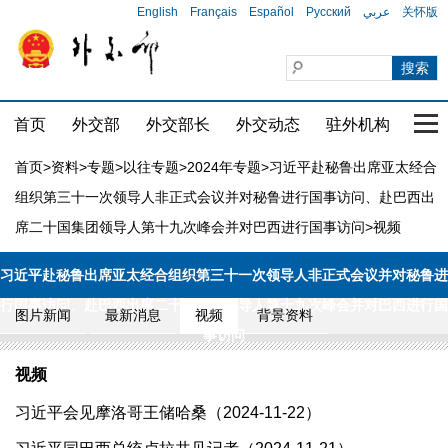
English
Français
Español
Русский
عربي
关怀版
首页
外交部
外交部长
外交动态
驻外机构
国家
首页
>
资料
>
专题
>
以往专题
>
2024年专题
>
习近平赴秘鲁出席亚太经合
组织第三十一次领导人非正式会议并对秘鲁进行国事访问、赴巴西出
席二十国集团领导人第十九次峰会并对巴西进行国事访问
>视频
习近平赴秘鲁出席亚太经合组织第三十一次领导人非正式会议并对秘鲁进
行国事访问、赴巴西出席二十国集团领导人第十九次峰会并对巴西进行国
图片新闻
最新消息
视频
背景资料
事访问
视频
习近平会见摩洛哥王储哈桑（2024-11-22）