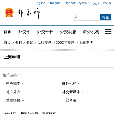
English
Français
Español
Русский
عربي
关怀版
首页
外交部
外交部长
外交动态
驻外机构
国家
首页
>
资料
>
专题
>
以往专题
>
2002年专题
> 上海申博
上海申博
相关链接：
中央部委
驻外机构
地方外办
外交新媒体
重要链接
干部考录
中华人民共和国外交部 版权所有