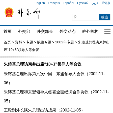
English
Français
Español
Русский
عربي
关怀版
首页
外交部
外交部长
外交动态
驻外机构
国家
首页
>
资料
>
专题
>
以往专题
>
2002年专题
> 朱鎔基总理访柬并出
席“10+3”领导人等会议
朱鎔基总理访柬并出席“10+3”领导人等会议
朱镕基总理出席第六次中国－东盟领导人会议（2002-11-
06）
朱镕基总理和东盟领导人签署全面经济合作协议（2002-11-
05）
王毅副外长谈朱总理出访成果（2002-11-05）