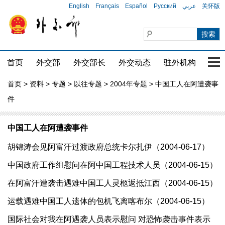
English
Français
Español
Русский
عربي
关怀版
首页
外交部
外交部长
外交动态
驻外机构
国家
首页
>
资料
>
专题
>
以往专题
>
2004年专题
> 中国工人在阿遭袭事
件
中国工人在阿遭袭事件
胡锦涛会见阿富汗过渡政府总统卡尔扎伊（2004-06-17）
中国政府工作组慰问在阿中国工程技术人员（2004-06-15）
在阿富汗遭袭击遇难中国工人灵柩返抵江西（2004-06-15）
运载遇难中国工人遗体的包机飞离喀布尔（2004-06-15）
国际社会对我在阿遇袭人员表示慰问 对恐怖袭击事件表示