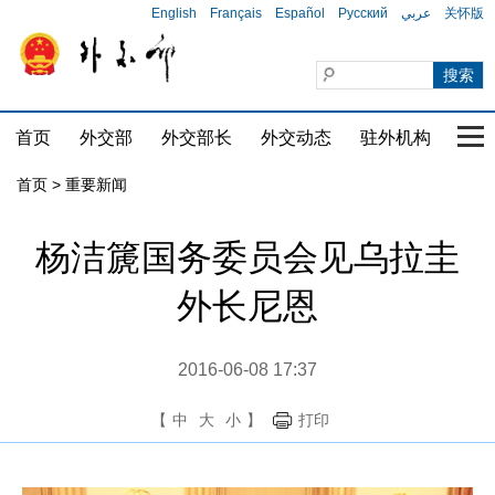
English
Français
Español
Русский
عربي
关怀版
首页
外交部
外交部长
外交动态
驻外机构
国家
首页
>
重要新闻
杨洁篪国务委员会见乌拉圭
外长尼恩
2016-06-08 17:37
【
中
大
小
】
打印