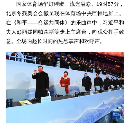
国家体育场华灯璀璨，流光溢彩。19时57分，
北京冬残奥会会徽呈现在体育场中央巨幅地屏上。
在《和平——命运共同体》的乐曲声中，习近平和
夫人彭丽媛同帕森斯等走上主席台，向观众挥手致
意。全场响起长时间的热烈掌声和欢呼声。