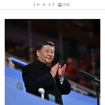
【
中
大
小
】
打印