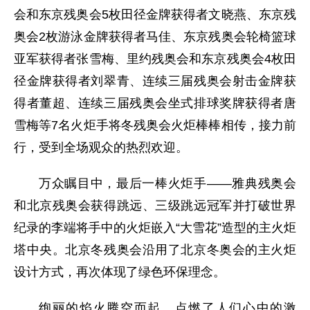
会和东京残奥会5枚田径金牌获得者文晓燕、东京残
奥会2枚游泳金牌获得者马佳、东京残奥会轮椅篮球
亚军获得者张雪梅、里约残奥会和东京残奥会4枚田
径金牌获得者刘翠青、连续三届残奥会射击金牌获
得者董超、连续三届残奥会坐式排球奖牌获得者唐
雪梅等7名火炬手将冬残奥会火炬棒棒相传，接力前
行，受到全场观众的热烈欢迎。
万众瞩目中，最后一棒火炬手——雅典残奥会
和北京残奥会获得跳远、三级跳远冠军并打破世界
纪录的李端将手中的火炬嵌入“大雪花”造型的主火炬
塔中央。北京冬残奥会沿用了北京冬奥会的主火炬
设计方式，再次体现了绿色环保理念。
绚丽的焰火腾空而起，点燃了人们心中的激