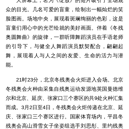
大屏幕上，名为《绽放》的短片吸引了全场观
众的目光。几名可爱的盲童，绘制出一幅灿烂的笑
脸图画。场地中央，展现着斑斓绚丽的色彩，这是
盲童们用心中的光芒绘就的美好画面。伴着《冬残
奥圆舞曲》的旋律，一群听障舞蹈演员在手语老师
的引导下，与健全人舞蹈演员默契配合，翩翩起
舞，展现着人与人之间的友爱、生命的活力与潜
能。
21时23分，北京冬残奥会火炬进入会场。北京
冬残奥会火种由采集自残奥运动发源地英国曼德维
尔和北京、延庆、张家口三个赛区的共9处火种汇集
而成。3月2日至4日，冬残奥会火炬传递在北京、延
庆、张家口三个赛区进行。国家体育场内，平昌冬
残奥会高山滑雪女子坐姿组选手刘思彤、里约残奥