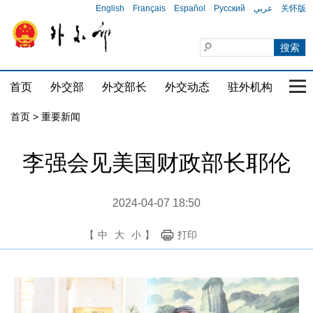
English
Français
Español
Русский
عربي
关怀版
首页
外交部
外交部长
外交动态
驻外机构
国家
首页
>
重要新闻
李强会见美国财政部长耶伦
2024-04-07 18:50
【
中
大
小
】
打印