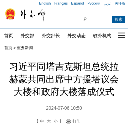
English
Français
Español
Русский
عربي
关怀版
首页
外交部
外交部长
外交动态
驻外机构
国家
首页
>
重要新闻
习近平同塔吉克斯坦总统拉
赫蒙共同出席中方援塔议会
大楼和政府大楼落成仪式
2024-07-06 10:50
【
中
大
小
】
打印