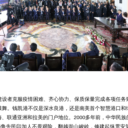
建设者克服疫情困难、齐心协力、保质保量完成各项任务
鼓舞。钱凯港不仅是深水良港，还是南美首个智慧港口和
、联通亚洲和拉美的门户地位。2000多年前，中华民
，秘鲁先民印加人不畏艰险，翻越崇山峻岭，修建起纵贯安