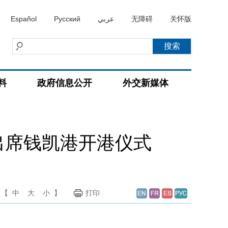
Español
Русский
عربي
无障碍
关怀版
料
政府信息公开
外交新媒体
出席钱凯港开港仪式
【
中
大
小
】
打印