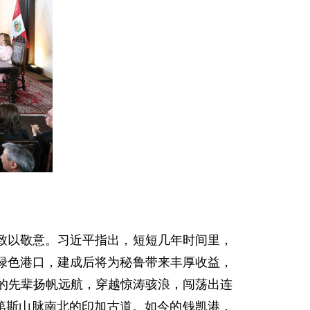
致以敬意。习近平指出，短短几年时间里，
绿色港口，建成后将为秘鲁带来丰厚收益，
族的先辈扬帆远航，穿越惊涛骇浪，闯荡出连
第斯山脉南北的印加古道。如今的钱凯港，