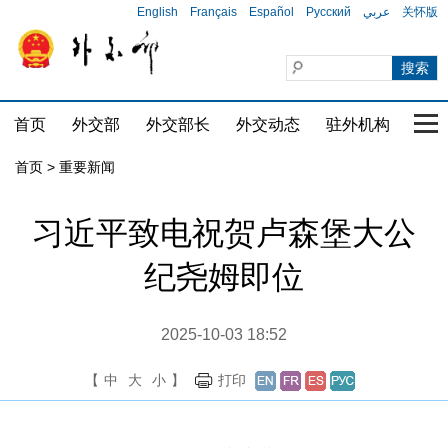
English
Français
Español
Русский
عربي
关怀版
首页
外交部
外交部长
外交动态
驻外机构
国家
首页
>
重要新闻
习近平致电祝贺卢森堡大公
纪尧姆即位
2025-10-03 18:52
【
中
大
小
】
打印