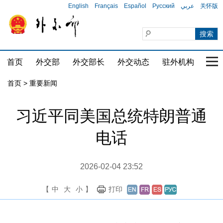
English
Français
Español
Русский
عربي
关怀版
首页
外交部
外交部长
外交动态
驻外机构
国家
首页
>
重要新闻
习近平同美国总统特朗普通
电话
2026-02-04 23:52
【
中
大
小
】
打印