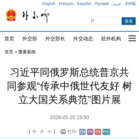
English
Français
Español
Русский
عربي
关怀版
首页
外交部
外交部长
外交动态
驻外机构
国家
首页
>
重要新闻
习近平同俄罗斯总统普京共
同参观“传承中俄世代友好 树
立大国关系典范”图片展
2026-05-20 19:50
【
中
大
小
】
打印