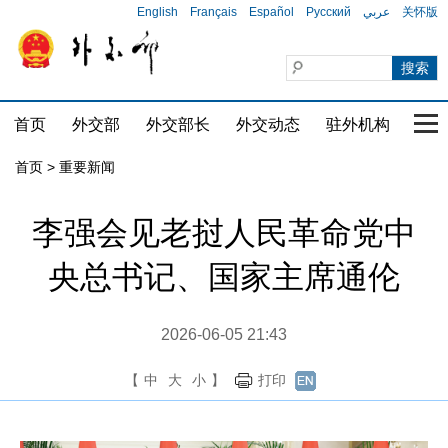
English
Français
Español
Русский
عربي
关怀版
首页
外交部
外交部长
外交动态
驻外机构
国家
首页
>
重要新闻
李强会见老挝人民革命党中
央总书记、国家主席通伦
2026-06-05 21:43
【
中
大
小
】
打印