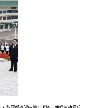
和夫人彭丽媛参谒中朝友谊塔。朝鲜劳动党总