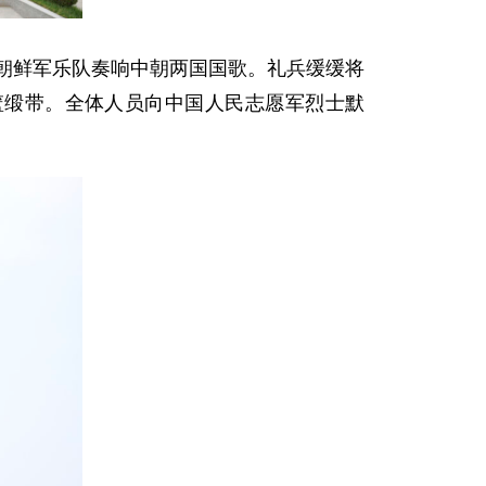
。朝鲜军乐队奏响中朝两国国歌。礼兵缓缓将
篮缎带。全体人员向中国人民志愿军烈士默