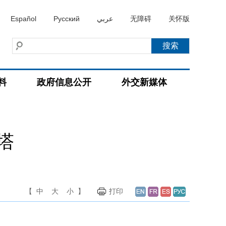
Español
Русский
عربي
无障碍
关怀版
料
政府信息公开
外交新媒体
塔
【
中
大
小
】
打印