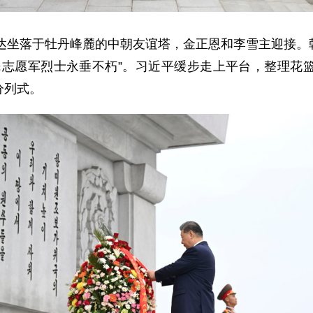
抵达坐落于牡丹峰麓的中朝友谊塔，金正恩和李雪主迎接
民志愿军烈士永垂不朽”。习近平缓步走上平台，整理花
分列式。