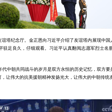
友谊塔纪念厅。金正恩向习近平介绍了友谊塔内展现中国
平驻足良久，仔细观看。习近平认真翻阅志愿军烈士名
0年代中朝共同战斗的岁月是双方永恒的历史记忆，双方要
育，让伟大的抗美援朝精神发扬光大，让伟大的中朝传统