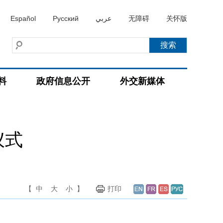
Español
Русский
عربي
无障碍
关怀版
料
政府信息公开
外交新媒体
仪式
【
中
大
小
】
打印