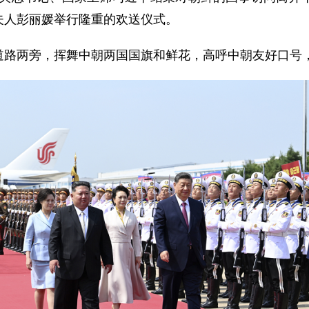
夫人彭丽媛举行隆重的欢送仪式。
道路两旁，挥舞中朝两国国旗和鲜花，高呼中朝友好口号