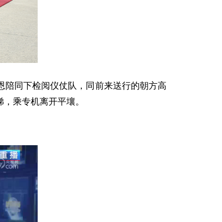
恩陪同下检阅仪仗队，同前来送行的朝方高
梯，乘专机离开平壤。