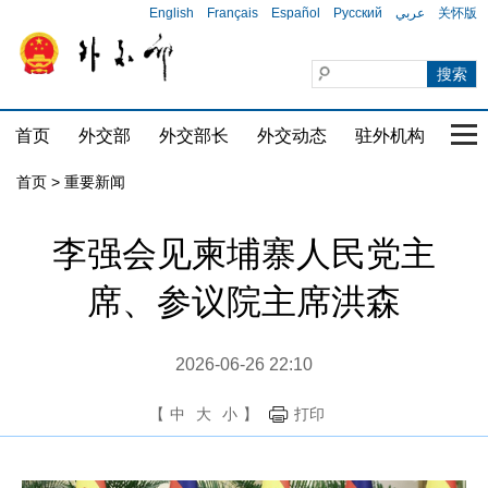
English
Français
Español
Русский
عربي
关怀版
首页
外交部
外交部长
外交动态
驻外机构
国家
首页
>
重要新闻
李强会见柬埔寨人民党主
席、参议院主席洪森
2026-06-26 22:10
【
中
大
小
】
打印