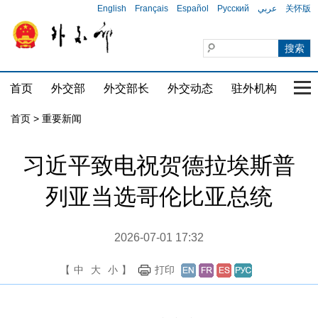
English
Français
Español
Русский
عربي
关怀版
首页
外交部
外交部长
外交动态
驻外机构
国家
首页
>
重要新闻
习近平致电祝贺德拉埃斯普
列亚当选哥伦比亚总统
2026-07-01 17:32
【
中
大
小
】
打印