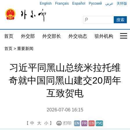
English
Français
Español
Русский
عربي
关怀版
首页
外交部
外交部长
外交动态
驻外机构
国家
首页
>
重要新闻
习近平同黑山总统米拉托维
奇就中国同黑山建交20周年
互致贺电
2026-07-06 16:15
【
中
大
小
】
打印