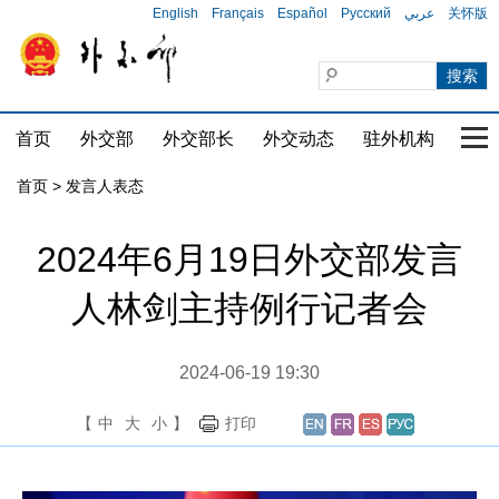
English
Français
Español
Русский
عربي
关怀版
首页
外交部
外交部长
外交动态
驻外机构
国家
首页
>
发言人表态
2024年6月19日外交部发言
人林剑主持例行记者会
2024-06-19 19:30
【
中
大
小
】
打印