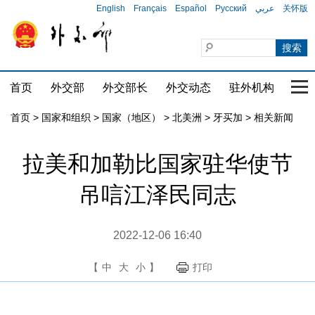
English
Français
Español
Русский
عربي
关怀版
首页
外交部
外交部长
外交动态
驻外机构
国家
首页
>
国家和组织
>
国家（地区）
>
北美洲
>
牙买加
>
相关新闻
拉美和加勒比国家驻华使节
吊唁江泽民同志
2022-12-06 16:40
【
中
大
小
】
打印