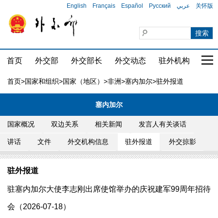
English
Français
Español
Русский
عربي
关怀版
首页
外交部
外交部长
外交动态
驻外机构
国家
首页
>
国家和组织
>
国家（地区）
>
非洲
>
塞内加尔
>驻外报道
塞内加尔
国家概况
双边关系
相关新闻
发言人有关谈话
讲话
文件
外交机构信息
驻外报道
外交掠影
驻外报道
驻塞内加尔大使李志刚出席使馆举办的庆祝建军99周年招待
会（2026-07-18）