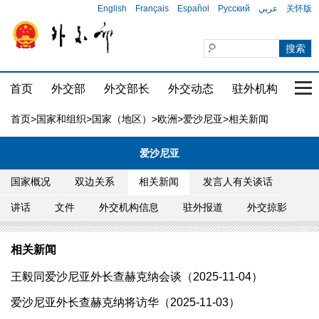
English
Français
Español
Русский
عربي
关怀版
首页
外交部
外交部长
外交动态
驻外机构
国家
首页
>
国家和组织
>
国家（地区）
>
欧洲
>
爱沙尼亚
>相关新闻
爱沙尼亚
国家概况
双边关系
相关新闻
发言人有关谈话
讲话
文件
外交机构信息
驻外报道
外交掠影
相关新闻
王毅同爱沙尼亚外长查赫克纳会谈（2025-11-04）
爱沙尼亚外长查赫克纳将访华（2025-11-03）