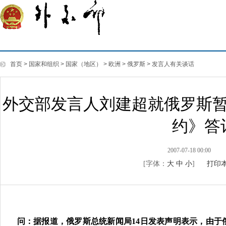
首页
>
国家和组织
>
国家（地区）
>
欧洲
>
俄罗斯
>
发言人有关谈话
外交部发言人刘建超就俄罗斯
约》答
2007-07-18 00:00
[字体：
大
中
小
]
打印
问：据报道，俄罗斯总统新闻局14日发表声明表示，由于