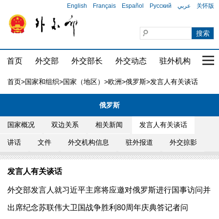
English
Français
Español
Русский
عربي
关怀版
首页
外交部
外交部长
外交动态
驻外机构
国家
首页
>
国家和组织
>
国家（地区）
>
欧洲
>
俄罗斯
>发言人有关谈话
俄罗斯
国家概况
双边关系
相关新闻
发言人有关谈话
讲话
文件
外交机构信息
驻外报道
外交掠影
发言人有关谈话
外交部发言人就习近平主席将应邀对俄罗斯进行国事访问并
出席纪念苏联伟大卫国战争胜利80周年庆典答记者问