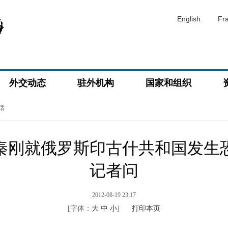
English
Fr
外交动态
驻外机构
国家和组织
话
秦刚就俄罗斯印古什共和国发生
记者问
2012-08-19 23:17
[字体：
大
中
小
]
打印本页