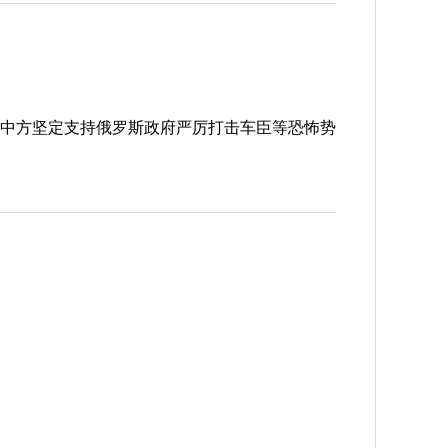
中方坚定支持俄罗斯政府严厉打击车臣等恐怖势