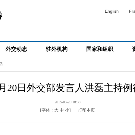
English
Fr
外交动态
驻外机构
国家和组织
话
年3月20日外交部发言人洪磊主持
2015-03-20 18:38
[字体：
大
中
小
]
打印本页