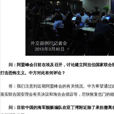
问：
阿盟
峰会日前
在埃及
召开，讨论建立
阿拉伯国家联合
打击恐怖主义
。中方对此有何评论？
答：我们注意到近期阿盟峰会的有关情况。中方希望通过政
落实联合国安理会有关决议和海合会倡议等，尽快恢复也门的
问：目前
中国的海军舰艇
编队
在亚丁湾附近
除了
承担
撤离