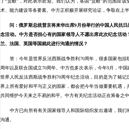
了“贡献”，对此表示欢迎。我们认为，各国“贡献”的范围应
术、能力建设等各要素。中方正积极开展研究论证，争取在上半
问：俄罗斯总统普京
将来华出席
9月份举行的
中国人民抗日
念活动。中方是否担心有的
国家
领导人
不愿出席此次纪念活动
兰
、法国、英国
等国
就此进行
沟通
的
情况
？
答：今年是世界反法西斯战争胜利70周年，很多国家包括联
周年以及联合国成立70周年。中方也多次表示，今年9月，中
世界人民反法西斯战争胜利70周年纪念活动，目的是为了铭记
界上所有爱好和平与正义的国家，都会把今年当做重要机遇，
共同维护今天来之不易的和平。中方有关纪念活动正在筹备之
中方已向所有有关国家领导人和国际组织发出邀请，我们将
沟通。