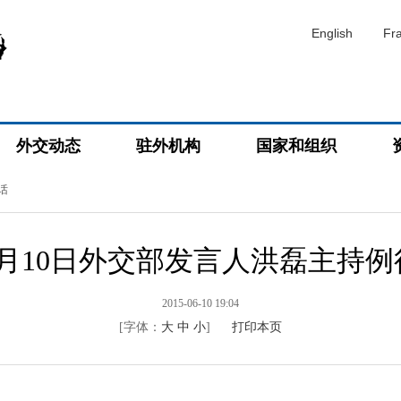
English
Fr
外交动态
驻外机构
国家和组织
话
年6月10日外交部发言人洪磊主持
2015-06-10 19:04
[字体：
大
中
小
]
打印本页