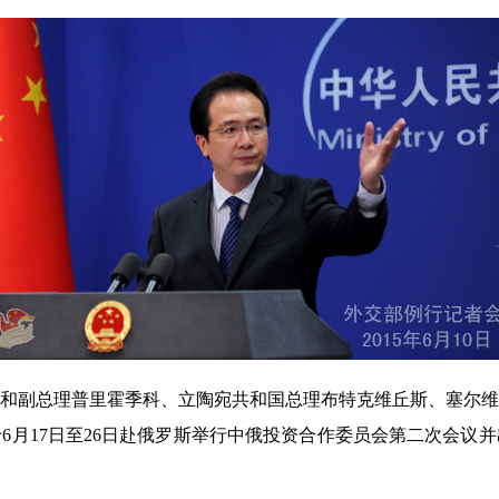
副总理普里霍季科、立陶宛共和国总理布特克维丘斯、塞尔维
6月17日至26日赴俄罗斯举行中俄投资合作委员会第二次会议