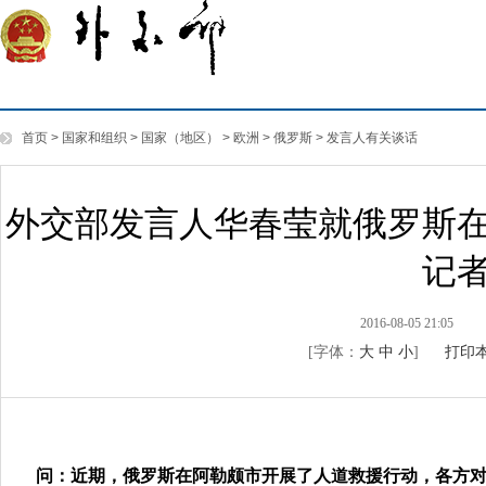
首页
>
国家和组织
>
国家（地区）
>
欧洲
>
俄罗斯
>
发言人有关谈话
外交部发言人华春莹就俄罗斯
记
2016-08-05 21:05
[字体：
大
中
小
]
打印
问：近期，俄罗斯在阿勒颇市开展了人道救援行动，各方