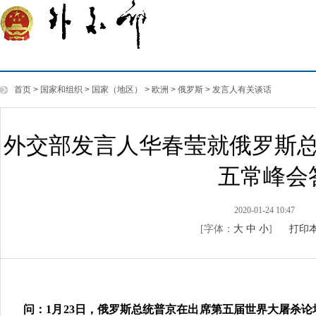
首页
>
国家和组织
>
国家（地区）
>
欧洲
>
俄罗斯
>
发言人有关谈话
外交部发言人华春莹就俄罗斯
五常峰会
2020-01-24 10:47
[字体：
大
中
小
]
打印
问：1月23日，俄罗斯总统普京在出席第五届世界大屠杀