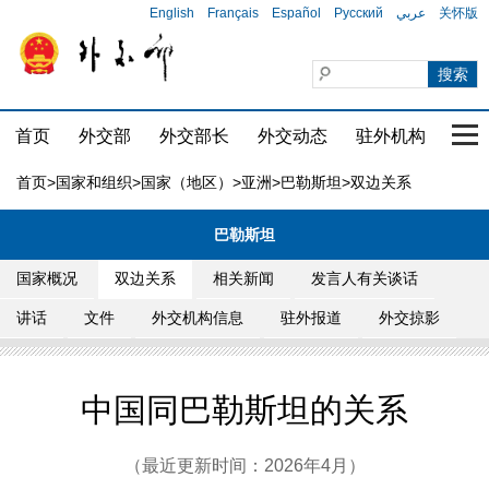
English
Français
Español
Русский
عربي
关怀版
首页
外交部
外交部长
外交动态
驻外机构
国家
首页
>
国家和组织
>
国家（地区）
>
亚洲
>
巴勒斯坦
>双边关系
巴勒斯坦
国家概况
双边关系
相关新闻
发言人有关谈话
讲话
文件
外交机构信息
驻外报道
外交掠影
中国同巴勒斯坦的关系
（最近更新时间：2026年4月）