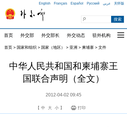
English
Français
Español
Русский
عربي
关怀版
首页
外交部
外交部长
外交动态
驻外机构
国家
首页
>
国家和组织
>
国家（地区）
>
亚洲
>
柬埔寨
>
文件
中华人民共和国和柬埔寨王
国联合声明（全文）
2012-04-02 09:45
【
中
大
小
】
打印