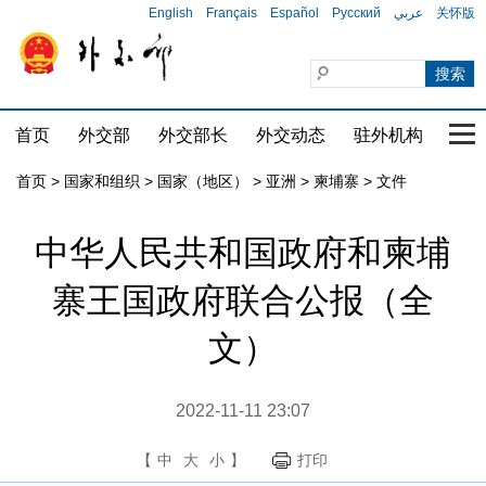
English
Français
Español
Русский
عربي
关怀版
首页
外交部
外交部长
外交动态
驻外机构
国家
首页
>
国家和组织
>
国家（地区）
>
亚洲
>
柬埔寨
>
文件
中华人民共和国政府和柬埔
寨王国政府联合公报（全
文）
2022-11-11 23:07
【
中
大
小
】
打印