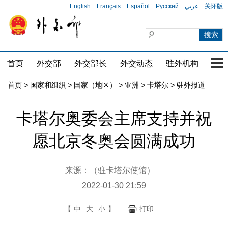
English
Français
Español
Русский
عربي
关怀版
首页
外交部
外交部长
外交动态
驻外机构
国家
首页
>
国家和组织
>
国家（地区）
>
亚洲
>
卡塔尔
>
驻外报道
卡塔尔奥委会主席支持并祝
愿北京冬奥会圆满成功
来源：（驻卡塔尔使馆）
2022-01-30 21:59
【
中
大
小
】
打印