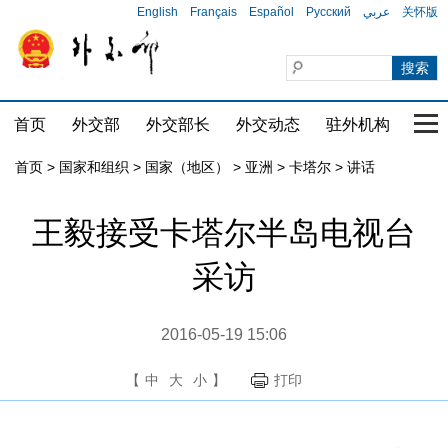
English
Français
Español
Русский
عربي
关怀版
首页
外交部
外交部长
外交动态
驻外机构
国家
首页
>
国家和组织
>
国家（地区）
>
亚洲
>
卡塔尔
>
讲话
王毅接受卡塔尔半岛电视台
采访
2016-05-19 15:06
【
中
大
小
】
打印