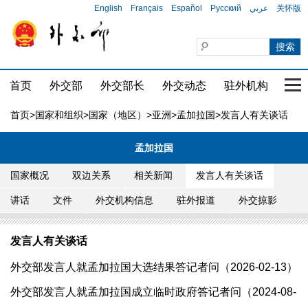
English
Français
Español
Русский
عربي
关怀版
首页
外交部
外交部长
外交动态
驻外机构
国家
首页
>
国家和组织
>
国家（地区）
>
亚洲
>
孟加拉国
>发言人有关谈话
孟加拉国
国家概况
双边关系
相关新闻
发言人有关谈话
讲话
文件
外交机构信息
驻外报道
外交掠影
发言人有关谈话
外交部发言人就孟加拉国大选结果答记者问（2026-02-13）
外交部发言人就孟加拉国成立临时政府答记者问（2024-08-