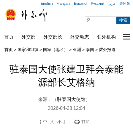
English
Français
Español
Русский
عربي
关怀版
首页
外交部
外交部长
外交动态
驻外机构
国家
首页
>
国家和组织
>
国家（地区）
>
亚洲
>
泰国
>
驻外报道
驻泰国大使张建卫拜会泰能
源部长艾格纳
来源：（
驻泰国大使馆
）
2026-04-23 12:04
【
中
大
小
】
打印