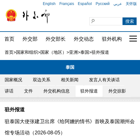
English
Français
Español
Русский
عربي
关怀版
首页
外交部
外交部长
外交动态
驻外机构
国家
首页
>
国家和组织
>
国家（地区）
>
亚洲
>
泰国
>驻外报道
泰国
国家概况
双边关系
相关新闻
发言人有关谈话
讲话
文件
外交机构信息
驻外报道
外交掠影
驻外报道
驻泰国大使张建卫出席《给阿嬤的情书》首映及泰国潮州会
馆专场活动（2026-08-05）