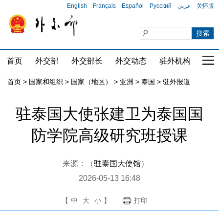
English
Français
Español
Русский
عربي
关怀版
首页
外交部
外交部长
外交动态
驻外机构
国家
首页
>
国家和组织
>
国家（地区）
>
亚洲
>
泰国
>
驻外报道
驻泰国大使张建卫为泰国国
防学院高级研究班授课
来源：（
驻泰国大使馆
）
2026-05-13 16:48
【
中
大
小
】
打印