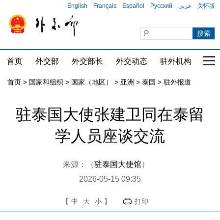
English
Français
Español
Русский
عربي
关怀版
首页
外交部
外交部长
外交动态
驻外机构
国家
首页
>
国家和组织
>
国家（地区）
>
亚洲
>
泰国
>
驻外报道
驻泰国大使张建卫同在泰留
学人员座谈交流
来源：（
驻泰国大使馆
）
2026-05-15 09:35
【
中
大
小
】
打印