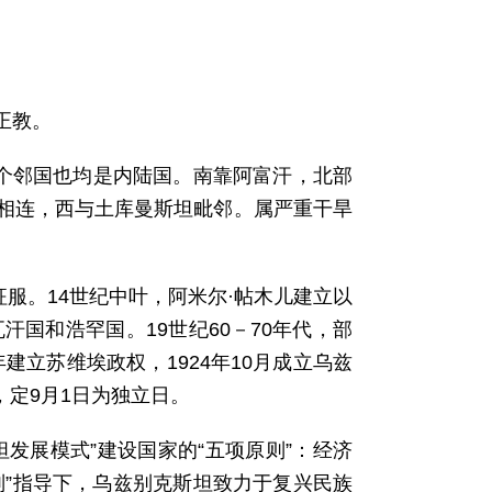
正教。
5个邻国也均是内陆国。南靠阿富汗，北部
相连，西与土库曼斯坦毗邻。属严重干旱
征服。14世纪中叶，阿米尔·帖木儿建立以
汗国和浩罕国。19世纪60－70年代，部
年建立苏维埃政权，1924年10月成立乌兹
，定9月1日为独立日。
发展模式”建设国家的“五项原则”：经济
则”指导下，乌兹别克斯坦致力于复兴民族