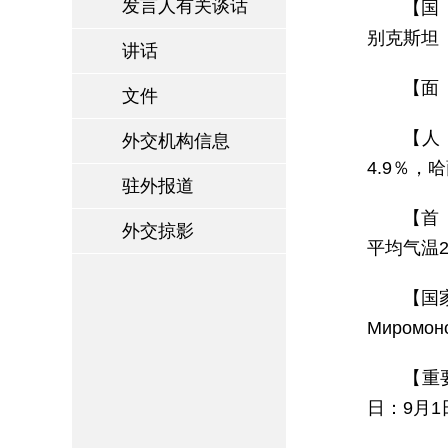
发言人有关谈话
【国 
别克斯坦（U
讲话
【面 
文件
【人
外交机构信息
4.9％，
驻外报道
【首 
外交掠影
平均气温2
【国家
Миромо
【重
日：9月