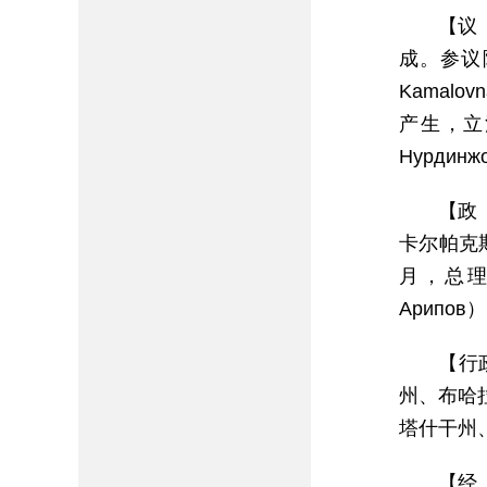
【议
成。参议
Kamalo
产生，立法院
Нурдинж
【政
卡尔帕克
月，总理为阿
Арипов
【行
州、布哈
塔什干州
【经