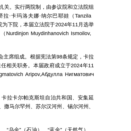
表机关。实行两院制，由参议院和立法院组
·卡玛洛夫娜·纳尔巴耶娃（Tanzila
ва）。立法院为下院，本届立法院于2024年11月选举
Muydinhanovich Ismoilov,
会主席组成。根据宪法第98条规定，卡拉
相关职务。本届政府成立于2024年11
 Aripov,Абдулла Нигматович
市：卡拉卡尔帕克斯坦自治共和国、安集延
、撒马尔罕州、苏尔汉河州、锡尔河州、
）、“乌金”（石油）、“蓝金”（天然气）。