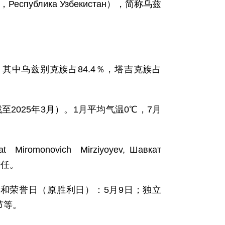
，Республика Узбекистан），简称乌兹
族，其中乌兹别克族占84.4％，塔吉克族占
2万（截至2025年3月）。1月平均气温0℃，7月
onovich Mirziyoyev, Шавкат
连任。
念和荣誉日（原胜利日）：5月9日；独立
节等。