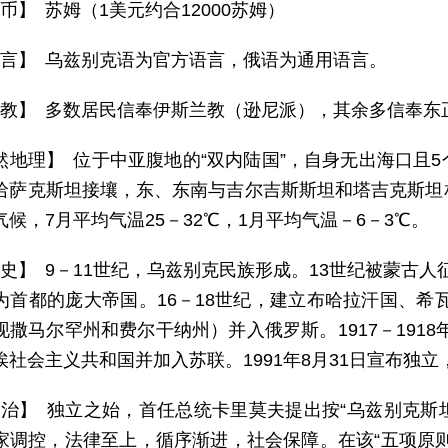
币】 苏姆（1美元约合12000苏姆）
 言】 乌兹别克语为官方语言，俄语为通用语言。
 教】 多数居民信奉伊斯兰教（逊尼派），其余多信奉东
然地理】 位于中亚腹地的“双内陆国”，自身无出海口且
哈萨克斯坦接壤，东、东南与吉尔吉斯斯坦和塔吉克斯坦
候，7月平均气温25－32℃，1月平均气温－6－3℃。
 史】 9－11世纪，乌兹别克民族形成。13世纪被蒙古人
为首都的庞大帝国。16－18世纪，建立布哈拉汗国、希瓦
撒马尔罕州和费尔干纳州）并入俄罗斯。1917－1918
埃社会主义共和国并加入苏联。1991年8月31日宣布独立
 治】 独立之始，首任总统卡里莫夫提出按“乌兹别克斯坦
家调控，法律至上，循序渐进，社会保障。在该“五项原