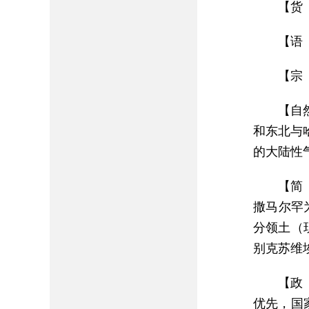
【货 
【语
【宗
【自
和东北与
的大陆性气
【简
撒马尔罕
分领土（现
别克苏维
【政
优先，国