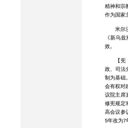
精神和宗
作为国家
米尔
《新乌兹
效。
【宪
政、司法
制为基础
会有权对
议院主席
修宪规定
高会议参
5年改为7