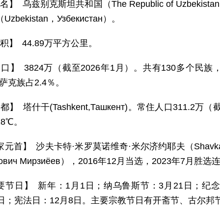
名】 乌兹别克斯坦共和国（The Republic of Uzbekistan
zbekistan，Узбекистан）。
积】 44.89万平方公里。
 口】 3824万（截至2026年1月）。共有130多个民
哈萨克族占2.4％。
都】 塔什干(Tashkent,Ташкент)。常住人口311.
8℃。
元首】 沙夫卡特·米罗莫诺维奇·米尔济约耶夫（Shavkat Mirom
нович Мирзиёев），2016年12月当选，2023年7月胜选
要节日】 新年：1月1日；纳乌鲁斯节：3月21日；纪
1日；宪法日：12月8日。主要宗教节日有开斋节、古尔邦