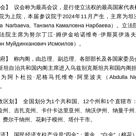
 会】 议会称为最高会议，是行使立法权的最高国家代
院为上院，本届参议院于2024年11月产生，主席为坦济拉
vna Narbaeva, Танзила Камаловна Нарбае
主席为努尔丁江·姆伊金哈诺维奇·伊斯莫伊洛夫（Nurdinjon 
он Муйдинханович Исмоилов）。
 府】 称内阁，由总理、副总理、各部部长及各国家委员
斯坦自治共和国内阁主席进入乌兹别克斯坦共和国内阁担任
卜杜拉·尼格马托维奇·阿里波夫（Abdulla Nigmatovich
）。
政区划】 全国划分为1个共和国、12个州和1个直辖
拉州、吉扎克州、卡什卡达里亚州、纳沃伊州、纳曼干州
、费尔干纳州、花剌子模州、塔什干市。
 济】 国民经济支柱产业是“四金”：黄金、“白金”（棉花