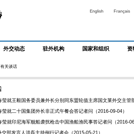
English
Français
外交动态
驻外机构
国家和组织
资
人有关谈话
话
春莹就王毅国务委员兼外长分别同东盟轮值主席国文莱外交主管部长
莹就二十国集团外长非正式午餐会答记者问（2016-09-04）
莹就印尼海军舰船袭扰枪击中国渔船渔民事答记者问（2016-06-
日外交部发言人洪磊主持例行记者会（2015-05-21）