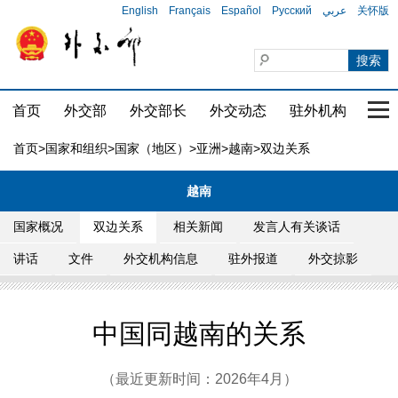
English
Français
Español
Русский
عربي
关怀版
首页
外交部
外交部长
外交动态
驻外机构
国家
首页
>
国家和组织
>
国家（地区）
>
亚洲
>
越南
>双边关系
越南
国家概况
双边关系
相关新闻
发言人有关谈话
讲话
文件
外交机构信息
驻外报道
外交掠影
中国同越南的关系
（最近更新时间：2026年4月）