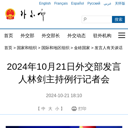
English
Français
Español
Русский
عربي
关怀版
首页
外交部
外交部长
外交动态
驻外机构
国家
首页
>
国家和组织
>
国际和地区组织
>
金砖国家
>
发言人有关谈话
2024年10月21日外交部发言
人林剑主持例行记者会
2024-10-21 18:10
【
中
大
小
】
打印