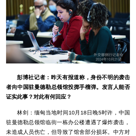
彭博社记者：昨天有报道称，身份不明的袭击
者向中国驻曼德勒总领馆投掷手榴弹。发言人能否
证实此事？对此有何回应？
林剑：缅甸当地时间10月18日晚5时许，中国
驻曼德勒总领馆临街一栋办公楼遭遇了爆炸袭击，
未造成人员伤亡，但导致了馆舍部分损坏。中方对