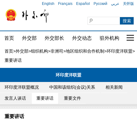
English
Français
Español
Русский
عربي
关怀版
首页
外交部
外交部长
外交动态
驻外机构
国家
首页
>
外交部
>
组织机构
>
非洲司
>
地区组织和合作机制
>
环印度洋联盟
>
重要讲话
环印度洋联盟
环印度洋联盟概况
中国和该组织(会议)关系
相关新闻
发言人谈话
重要讲话
重要文件
重要讲话